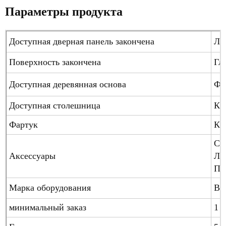
Параметры продукта
Доступная дверная панель закончена
Ла
Поверхность закончена
Гл
Доступная деревянная основа
Фа
Доступная столешница
Кв
Фартук
Кв
Си
Аксессуары
Ле
По
Марка оборудования
Bl
минимальный заказ
1 