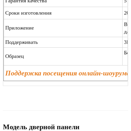
Гарантия качества
5 л
Сроки изготовления
20
Ви
Приложение
дл
Поддерживать
3D
Бе
Образец
Поддержка посещения онлайн-шоурума
Модель дверной панели