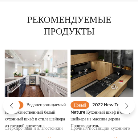
РЕКОМЕНДУЕМЫЕ
ПРОДУКТЫ
Водонепроницаемый
2022 New Trend
Новый
Новый
высококачественный белый
Nature Кухонный шкаф в стиле
кухонный шкаф в стиле шейкера
шейкера из массива дерева
из твердой древесины
Производитель
Сверхпрочный и влагостойкий
Прочный поставщик кухонного
кухонный шкаф в стиле шейкера
шкафа в стиле шейкера из