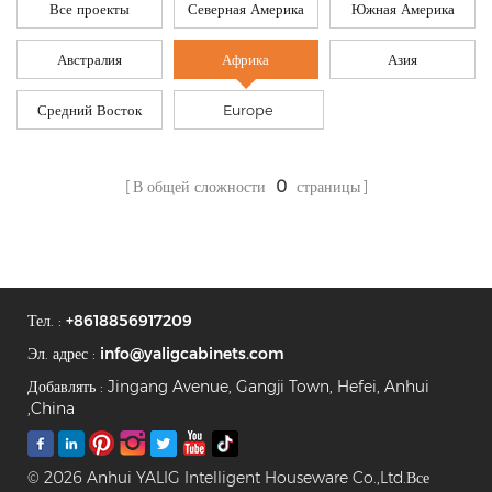
Все проекты
Северная Америка
Южная Америка
Австралия
Африка
Азия
Средний Восток
Europe
В общей сложности
0
страницы
Тел. :
+8618856917209
Эл. адрес :
info@yaligcabinets.com
Добавлять : Jingang Avenue, Gangji Town, Hefei, Anhui
,China
© 2026 Anhui YALIG Intelligent Houseware Co.,Ltd.Все