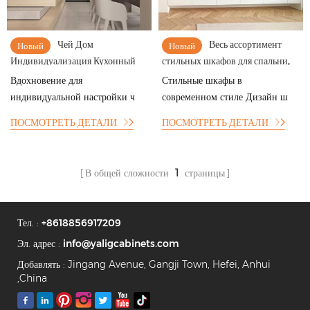
Чей Дом
Весь ассортимент
Новый
Новый
Индивидуализация Кухонный
стильных шкафов для спальни,
Шкаф Спальня Шкаф ТВ Шкаф
кухонного шкафа, шкафа для
Вдохновение для
Стильные шкафы в
Дизайн
белья
индивидуальной настройки ч
современном стиле Дизайн ш
ПОСМОТРЕТЬ ДЕТАЛИ
ПОСМОТРЕТЬ ДЕТАЛИ
В общей сложности
1
страницы
Тел. :
+8618856917209
Эл. адрес :
info@yaligcabinets.com
Добавлять : Jingang Avenue, Gangji Town, Hefei, Anhui
,China