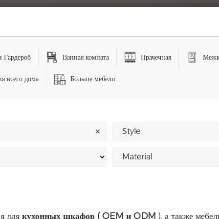
и Гардероб
Ванная комната
Прачечная
Межк
я всего дома
Больше мебели
✕
я для
кухонных шкафов (
OEM и ODM
), а также мебе