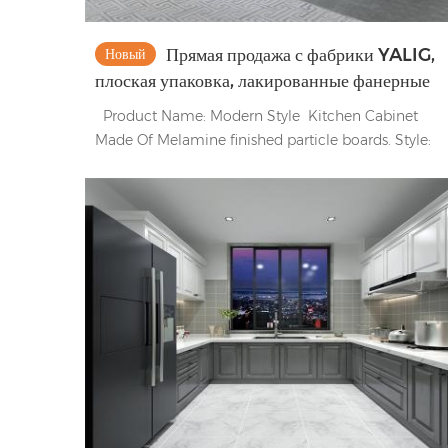
Прямая продажа с фабрики YALIG,
Новый
плоская упаковка, лакированные фанерные
кухонные шкафы, современные
Product Name: Modern Style Kitchen Cabinet
Made Of Melamine finished particle boards. Style:
Modern Style Kitchen Cabinet Door Panel: Melamin
Finished Door Panel Carcass: Melamine Board
Backsplash: Yes Countertop & Bench Top: 15mm
Quartz Stone Фурнитура: петли Blum, задвижка Blu
Sofing, раковина из нержавеющей стали, мусорное вед
Параметры продукта Доступная дверная панель с
отделкой Лак/акрил/меламин/термопленка ПВХ/смола
окрашены Поверхность закончена Глянцевая/матовая/
атласная Доступная деревянная основа Фанера / ДСП / M
HDF / Твердая древесина / Панель OSB Доступная
столешница Кварц / фарфор / спеченный камень /
нержавеющая сталь / акрил фартук Кварц / фарфор /