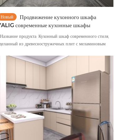
Продвижение кухонного шкафа
Новый
YALIG современные кухонные шкафы
азвание продукта: Кухонный шкаф современного стиля,
деланный из древесностружечных плит с меламиновым
окрытием. Стиль: Кухонный шкаф в современном стиле
верная панель: Дверная панель с меламиновым
окрытием Каркас: Меламиновая доска Задняя стенка: Да
толешница и столешница: кварцевый камень 15 мм
урнитура: петли Blum, задвижка Blum Sofing,
аковина из нержавеющей стали, мусорное ведро
араметры продукта Доступная дверная панель с
тделкой Лак/акрил/меламин/термопленка ПВХ/смола
крашены Поверхность закончена Глянцевая/матовая/
тласная Доступная деревянная основа Фанера / ДСП / MR
DF / Твердая древесина / Панель OSB Доступная
толешница Кварц / фарфор / спеченный камень /