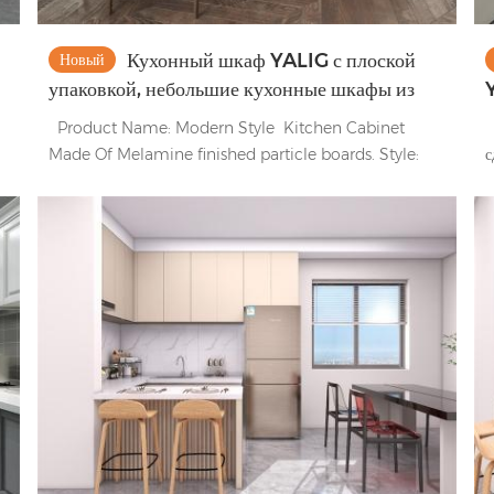
Кухонный шкаф YALIG с плоской
Новый
упаковкой, небольшие кухонные шкафы из
массива дерева для квартиры
Product Name: Modern Style Kitchen Cabinet
Н
Made Of Melamine finished particle boards. Style:
с
e
Modern Style Kitchen Cabinet Door Panel: Melamine
п
Finished Door Panel Carcass: Melamine Board
Д
Backsplash: Yes Countertop & Bench Top: 15mm
п
m
Quartz Stone Hardware: Blum Hinge , Blum Sofing
С
ро
Closing Slide, Stainless Steel Sink, Trash Bin
Ф
Product Parameters Available Door Panel Finished
р
Lacquer / Acrylic / Melamine / PVC Thermofoil /
П
Resin Painted Surface Finished Glossy / Matte / Satin
о
R
Available Wood Base Plywood / Particle Board / MR
о
HDF / Solid Wood / OSB Panel Available Countertop
а
Quartz / Porcelain / Sintered Stone / Stainless Steel /
H
Acrylic Backsplash Quartz / Porcelain / Sintered
с