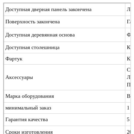
Доступная дверная панель закончена
Ла
Поверхность закончена
Гл
Доступная деревянная основа
Фа
Доступная столешница
Кв
Фартук
Кв
Си
Аксессуары
Ле
По
Марка оборудования
Bl
минимальный заказ
1 
Гарантия качества
5 л
Сроки изготовления
20