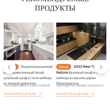
ПРОДУКТЫ
Водонепроницаемый
2022 New Trend
Новый
Новый
высококачественный белый
Nature Кухонный шкаф в стиле
кухонный шкаф в стиле шейкера
шейкера из массива дерева
из твердой древесины
Производитель
Сверхпрочный и влагостойкий
Прочный поставщик кухонного
кухонный шкаф в стиле шейкера
шкафа в стиле шейкера из
ПОСМОТРЕТЬ ДЕТАЛИ
ПОСМОТРЕТЬ ДЕТАЛИ
Производитель
массива натурального дерева